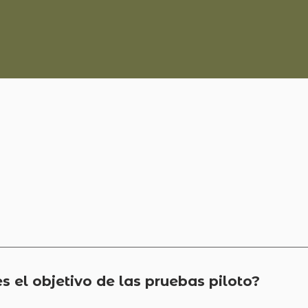
uieres conocer más sobre e
tipo de interacciones?
Acá te dejamos algunas preguntas comunes.
s el objetivo de las pruebas piloto?