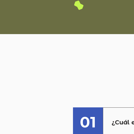
¿Q
01
¿Cuál e