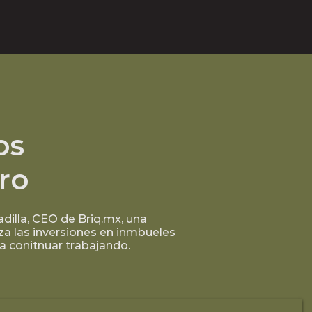
os
uro
adilla, CEO de Briq.mx, una
a las inversiones en inmbueles
 a conitnuar trabajando.