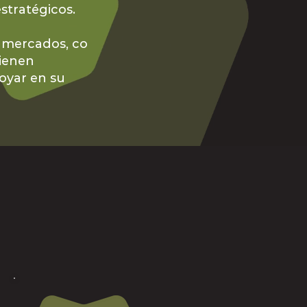
stratégicos.
s mercados, co
tienen
oyar en su