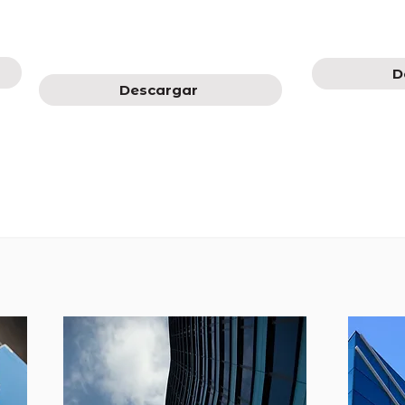
D
Descargar
Estudio Proptech
Es
2022
Tendencias y Actividad VC