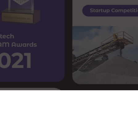
ón.
res noticias del sector de manera quincenal.
.