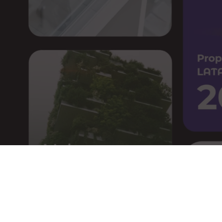
tendencias en la regi
Suscríbete
Da click para recibir las mejo
View Research