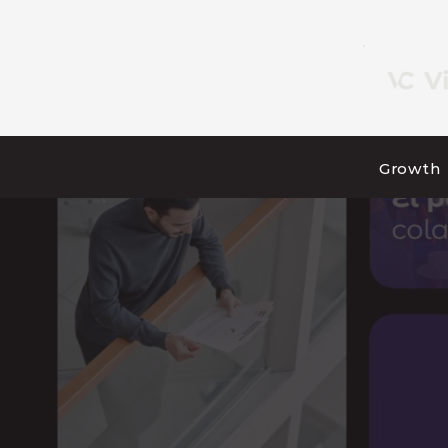
Growth
¿Qué está
ecosiste
No te pierdas notas so