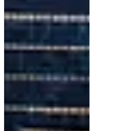
4 razones por las que IoT
cambiará la industria inmobiliaria
Lo que significan las
criptomonedas y blockchain para
la industria inmobiliaria
3 amenazas indirectas y
¡urgentes! en la industria