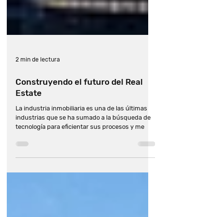
inmobiliaria
9 tendencias en proptech que
tenemos que ver
2 min de lectura
Construyendo el futuro del Real
Construyendo el futuro del Real
Estate
Estate
La industria inmobiliaria es una de las últimas
industrias que se ha sumado a la búsqueda de
tecnología para eficientar sus procesos y me
¿Quieres emprender? Proptech,
el mejor sector para innovar
La revolución PropTech está en