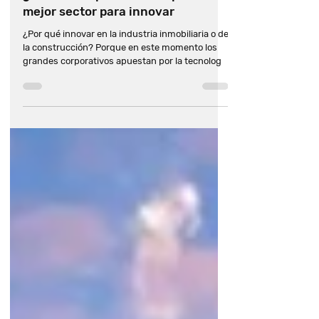
inmobiliaria
¿Quieres emprender? Proptech, el
mejor sector para innovar
9 tendencias en proptech que
¿Por qué innovar en la industria inmobiliaria o de
tenemos que ver
la construcción? Porque en este momento los
grandes corporativos apuestan por la tecnolog
Construyendo el futuro del Real
Estate
¿Quieres emprender? Proptech,
el mejor sector para innovar
La revolución PropTech está en